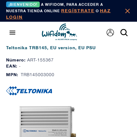
¡BIENVENIDO!
A WIFIDOM, PARA ACCEDER A
REGÍSTRATE
HAZ
NUESTRA TIENDA ONLINE
O
LOGIN
Teltonika TRB145, EU version, EU PSU
Número:
ART-155367
EAN:
-
MPN:
TRB145003000