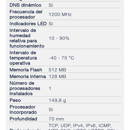
DNS dinámico
Si
Frecuencia del
1200 MHz
procesador
Indicadores LED
Si
Intervalo de
humedad
10 - 90%
relativa para
funcionamiento
Intervalo de
temperatura
-40 - 75 °C
operativa
Memoria Flash
512 MB
Memoria interna
128 MB
Número de
procesadores
1
instalados
Peso
149,8 g
Procesador
Si
incorporado
Profundidad
70 mm
TCP, UDP, IPv4, IPv6, ICMP,