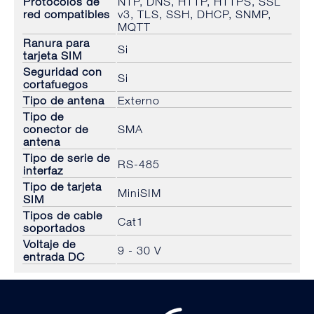
Protocolos de
NTP, DNS, HTTP, HTTPS, SSL
red compatibles
v3, TLS, SSH, DHCP, SNMP,
MQTT
Ranura para
Si
tarjeta SIM
Seguridad con
Si
cortafuegos
Tipo de antena
Externo
Tipo de
conector de
SMA
antena
Tipo de serie de
RS-485
interfaz
Tipo de tarjeta
MiniSIM
SIM
Tipos de cable
Cat1
soportados
Voltaje de
9 - 30 V
entrada DC