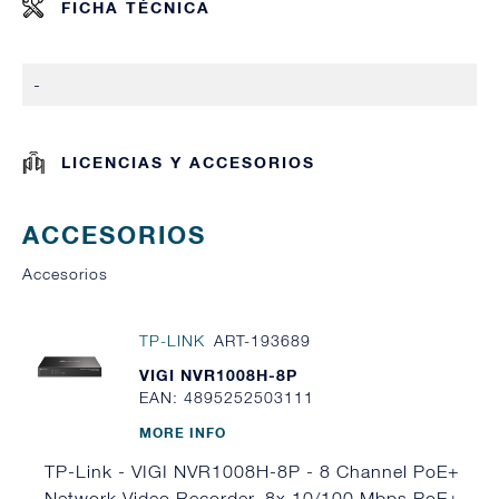
FICHA TÉCNICA
-
LICENCIAS Y ACCESORIOS
ACCESORIOS
Accesorios
TP-LINK
ART-193689
VIGI NVR1008H-8P
EAN: 4895252503111
MORE INFO
TP-Link - VIGI NVR1008H-8P - 8 Channel PoE+
Network Video Recorder, 8x 10/100 Mbps PoE+