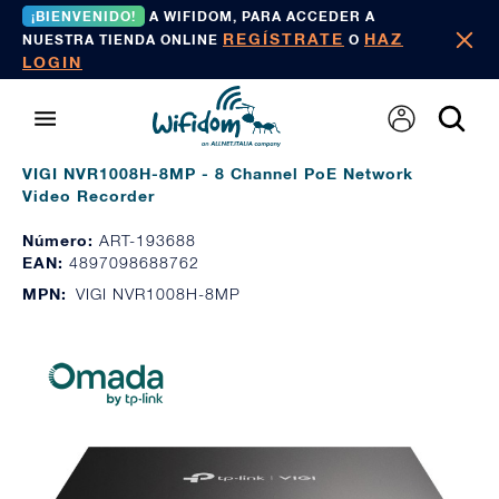
¡BIENVENIDO!
A WIFIDOM, PARA ACCEDER A
REGÍSTRATE
HAZ
NUESTRA TIENDA ONLINE
O
LOGIN
VIGI NVR1008H-8MP - 8 Channel PoE Network
Video Recorder
Número:
ART-193688
EAN:
4897098688762
MPN:
VIGI NVR1008H-8MP