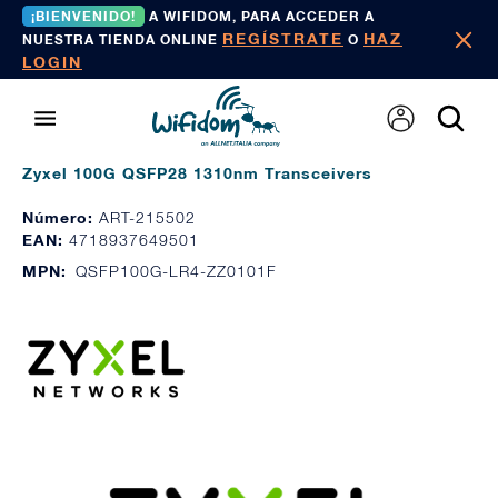
¡BIENVENIDO!
A WIFIDOM, PARA ACCEDER A
REGÍSTRATE
HAZ
NUESTRA TIENDA ONLINE
O
LOGIN
Zyxel 100G QSFP28 1310nm Transceivers
Número:
ART-215502
EAN:
4718937649501
MPN:
QSFP100G-LR4-ZZ0101F