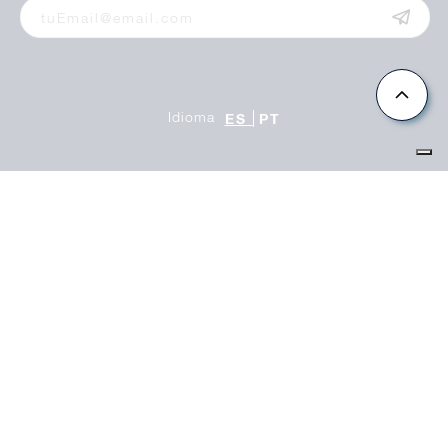
Idioma
ES
PT