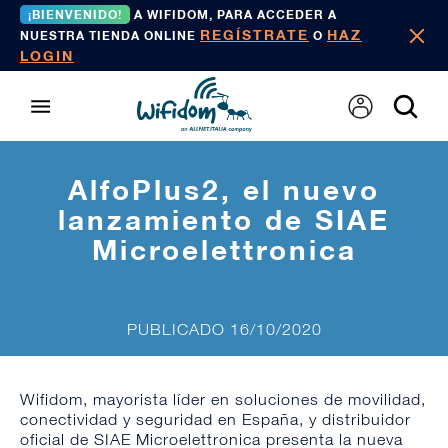
¡BIENVENIDO!
A WIFIDOM, PARA ACCEDER A
REGÍSTRATE
HAZ
NUESTRA TIENDA ONLINE
O
LOGIN
AlfoPlus2, el nuevo
lanzamiento de SIAE
Microelettronica
PUBLICADO 16/10/2020
Wifidom, mayorista líder en soluciones de movilidad,
conectividad y seguridad en España, y distribuidor
oficial de
SIAE Microelettronica
presenta la nueva