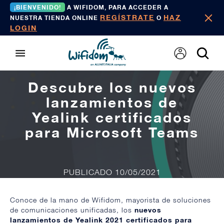
¡BIENVENIDO!
A WIFIDOM, PARA ACCEDER A
REGÍSTRATE
HAZ
NUESTRA TIENDA ONLINE
O
LOGIN
Descubre los nuevos
lanzamientos de
Yealink certificados
para Microsoft Teams
PUBLICADO 10/05/2021
Conoce de la mano de Wifidom, mayorista de soluciones
de comunicaciones unificadas, los
nuevos
lanzamientos de Yealink 2021 certificados para