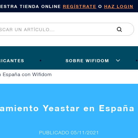
UESTRA TIENDA ONLINE
REGÍSTRATE
O
HAZ LOGIN
RICANTES
SOBRE WIFIDOM
n España con Wifidom
amiento Yeastar en España
PUBLICADO 05/11/2021