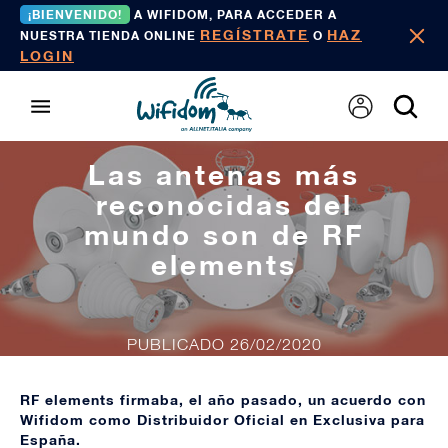
¡BIENVENIDO!
A WIFIDOM, PARA ACCEDER A
REGÍSTRATE
HAZ
NUESTRA TIENDA ONLINE
O
LOGIN
Las antenas más
reconocidas del
mundo son de RF
elements
PUBLICADO 26/02/2020
RF elements firmaba, el año pasado, un acuerdo con
Wifidom como Distribuidor Oficial en Exclusiva para
España.