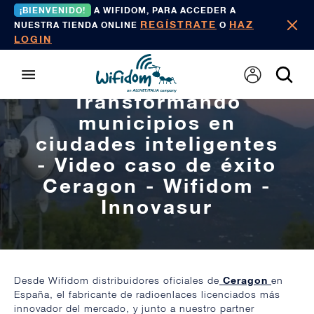
¡BIENVENIDO!
A WIFIDOM, PARA ACCEDER A
REGÍSTRATE
HAZ
NUESTRA TIENDA ONLINE
O
LOGIN
Transformando
municipios en
ciudades inteligentes
- Video caso de éxito
Ceragon - Wifidom -
Innovasur
PUBLICADO 11/12/2021
Desde Wifidom distribuidores oficiales de
Ceragon
en
España, el fabricante de radioenlaces licenciados más
innovador del mercado, y junto a nuestro partner