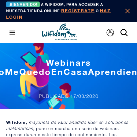
¡BIENVENIDO!
A WIFIDOM, PARA ACCEDER A
REGÍSTRATE
HAZ
NUESTRA TIENDA ONLINE
O
LOGIN
Webinars
oMeQuedoEnCasaAprendie
PUBLICADO 17/03/2020
Wifidom,
mayorista de valor añadido líder en soluciones
inalámbricas
, pone en marcha una serie de webinars
express durante este tiempo de confinamiento. Los