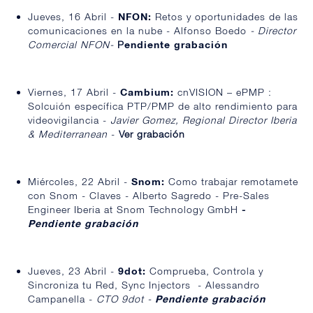
Jueves, 16 Abril -
NFON:
Retos y oportunidades de las
comunicaciones en la nube
- Alfonso Boedo
- Director
Comercial NFON-
P
endiente grabación
Viernes, 17 Abril -
Cambium:
cnVISION – ePMP :
Solcuión específica PTP/PMP de alto rendimiento para
videovigilancia -
Javier Gomez,
Regional Director Iberia
& Mediterranean
-
Ver grabación
Miércoles, 22 Abril -
Snom:
Como trabajar remotamete
con Snom - Claves - Alberto Sagredo - Pre-Sales
Engineer Iberia at Snom Technology GmbH
-
Pendiente grabación
Jueves, 23 Abril -
9dot:
Comprueba, Controla y
Sincroniza tu Red, Sync Injectors - Alessandro
Campanella -
CTO 9dot -
Pendiente grabación