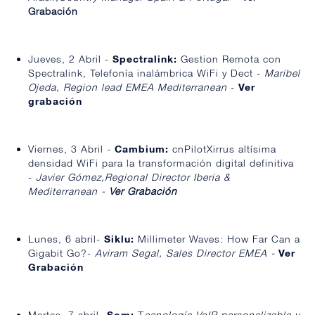
Grabación
Jueves, 2 Abril -
Spectralink:
Gestion Remota con
Spectralink, Telefonía inalámbrica WiFi y Dect -
Maribel
Ojeda, R
egion lead EMEA Mediterranean
-
Ver
grabación
Viernes, 3 Abril -
Cambium:
cnPilotXirrus altísima
densidad WiFi para la transformación digital definitiva
-
Javier Gómez,Regional Director Iberia &
Mediterranean -
Ver Grabación
Lunes, 6 abril-
Siklu:
Millimeter Waves: How Far Can a
Gigabit Go?-
Aviram Segal, Sales Director EMEA
-
Ver
Grabación
Martes, 7 abril-
Som:
T
ecnología VoIP personalizable y