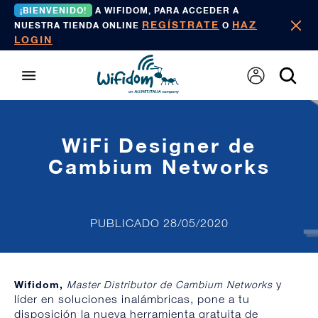
¡BIENVENIDO!
A WIFIDOM, PARA ACCEDER A
REGÍSTRATE
HAZ
NUESTRA TIENDA ONLINE
O
LOGIN
WiFi Designer de
Cambium Networks
PUBLICADO 28/05/2020
y
Wifidom,
Master Distributor de Cambium Networks
líder en soluciones inalámbricas, pone a tu
disposición la nueva herramienta gratuita de