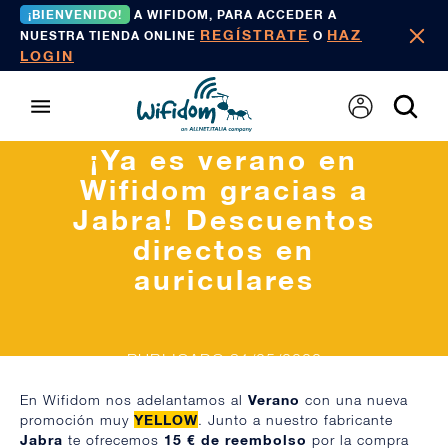
¡BIENVENIDO!
A WIFIDOM, PARA ACCEDER A
REGÍSTRATE
HAZ
NUESTRA TIENDA ONLINE
O
LOGIN
¡Ya es verano en
Wifidom gracias a
Jabra! Descuentos
directos en
auriculares
PUBLICADO 31/05/2022
En Wifidom nos adelantamos al
Verano
con una nueva
promoción muy
YELLOW
. Junto a nuestro fabricante
Jabra
te ofrecemos
15 € de reembolso
por la compra