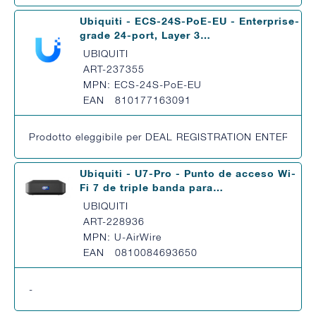
Ubiquiti - ECS-24S-PoE-EU - Enterprise-
grade 24-port, Layer 3…
UBIQUITI
ART-237355
MPN: ECS-24S-PoE-EU
EAN 810177163091
Prodotto eleggibile per DEAL REGISTRATION ENTERPRISE pe
Ubiquiti - U7-Pro - Punto de acceso Wi-
Fi 7 de triple banda para…
UBIQUITI
ART-228936
MPN: U-AirWire
EAN 0810084693650
-