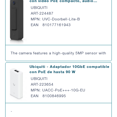
con video PoE compacto, audio…
UBIQUITI
ART-224487
MPN: UVC-Doorbell-Lite-B
EAN 810177161943
The camera features a high-quality 5MP sensor with enhan
Ubiquiti - Adaptador 10GbE compatible
con PoE de hasta 90 W
UBIQUITI
ART-223654
MPN: UACC-PoE+++-10G-EU
EAN 8100846995
-