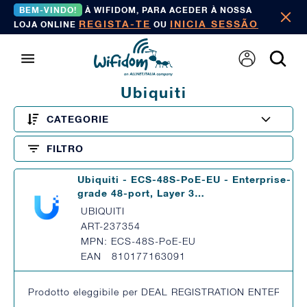
BEM-VINDO!
À WIFIDOM, PARA ACEDER À NOSSA
REGISTA-TE
INICIA SESSÃO
LOJA ONLINE
OU
Ubiquiti
CATEGORIE
FILTRO
Ubiquiti - ECS-48S-PoE-EU - Enterprise-
grade 48-port, Layer 3…
UBIQUITI
ART-237354
MPN: ECS-48S-PoE-EU
EAN 810177163091
Prodotto eleggibile per DEAL REGISTRATION ENTERPRISE pe