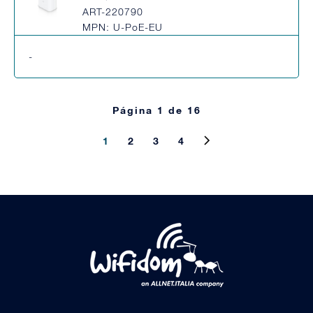
ART-220790
MPN: U-PoE-EU
-
Página 1 de 16
1
2
3
4