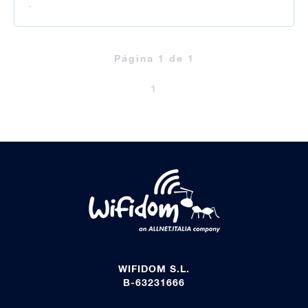
-
Página 1 de 1
1
WIFIDOM S.L.
B-63231666