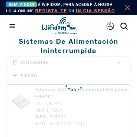
BEM-VINDO!
À WIFIDOM, PARA ACEDER À NOSSA
REGISTA-TE
INICIA SESSÃO
LOJA ONLINE
OU
Sistemas De Alimentación
Ininterrumpida
CATEGORIE
FILTRO
Teltonika BAT120, Uninterruptible power
supply
TELTONIKA
ART-174931
MPN: BAT120
EAN 4779027312910