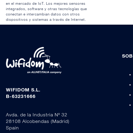
en el mercado de IoT. Los mejores sensores
integrados, software y otras tecnologías que
conectan e intercambian datos con otros
dispositivos y sistemas a través de Internet.
SOB
WIFIDOM S.L.
B-63231666
Avda. de la Industria Nº 32
28108 Alcobendas (Madrid)
Spain