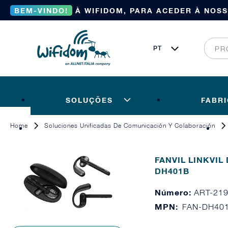
BEM-VINDO!
À WIFIDOM, PARA ACEDER À NOS
SOLUÇÕES
FABR
Home
Soluciones Unificadas De Comunicación Y Colaboración
FANVIL LINKVIL 
DH401B
Número:
ART-21
MPN:
FAN-DH40