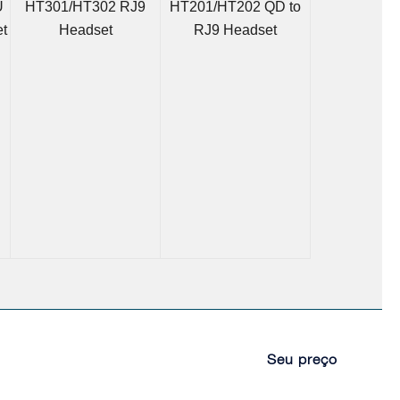
U
HT301/HT302 RJ9
HT201/HT202 QD to
t
Headset
RJ9 Headset
Seu preço