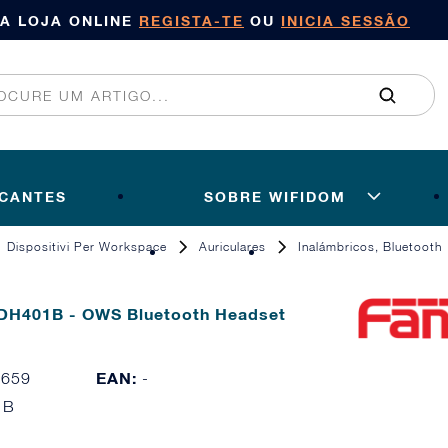
SA LOJA ONLINE
REGISTA-TE
OU
INICIA SESSÃO
ICANTES
SOBRE WIFIDOM
Dispositivi Per Workspace
Auriculares
Inalámbricos, Bluetooth
DH401B - OWS Bluetooth Headset
EAN:
9659
-
1B