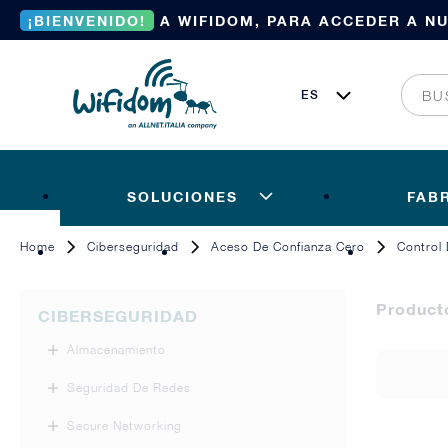
¡BIENVENIDO!
A WIFIDOM, PARA ACCEDER A N
SOLUCIONES
FAB
Home
Ciberseguridad
Aceso De Confianza Cero
Control
Product
CIBERSEGURIDAD
Almacenamiento
Seguridad De Redes
Secure Networking