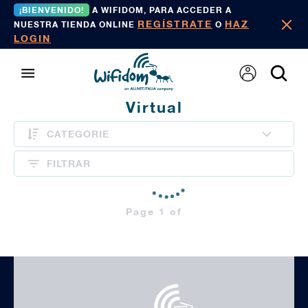
¡BIENVENIDO!
A WIFIDOM, PARA ACCEDER A
REGÍSTRATE
HAZ
NUESTRA TIENDA ONLINE
O
LOGIN
Virtual
CATEGORIE
FILTRAR
Page 1 of