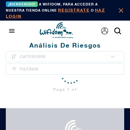
¡BIENVENIDO!
A WIFIDOM, PARA ACCEDER A
REGÍSTRATE
HAZ
NUESTRA TIENDA ONLINE
O
LOGIN
Análisis De Riesgos
CATEGORIE
FILTRAR
Page 1 of