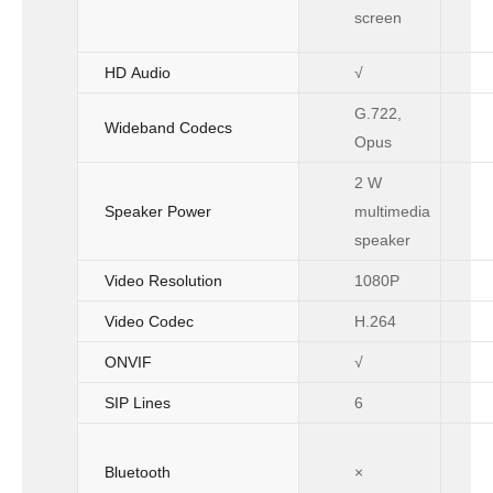
screen
HD Audio
√
G.722,
Wideband Codecs
Opus
2 W
Speaker Power
multimedia
speaker
Video Resolution
1080P
Video Codec
H.264
ONVIF
√
SIP Lines
6
Bluetooth
×