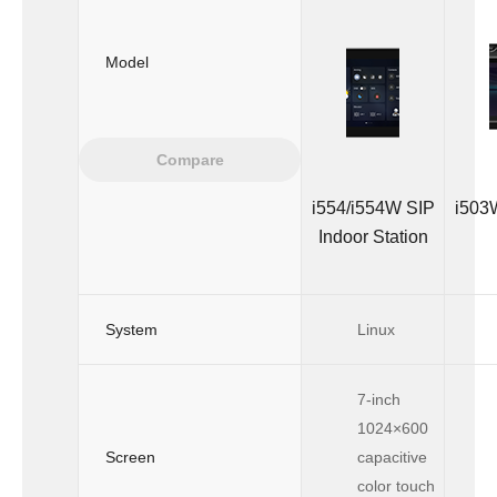
Model
Compare
i554/i554W SIP
i503
Indoor Station
System
Linux
7-inch
1024×600
Screen
capacitive
color touch