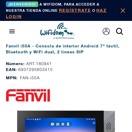
¡BIENVENIDO!
A WIFIDOM, PARA ACCEDER A
REGÍSTRATE
HAZ
NUESTRA TIENDA ONLINE
O
LOGIN
Fanvil i55A - Consola de interior Android 7" táctil,
Bluetooth y WiFi dual, 2 líneas SIP
Número:
ART-180941
EAN:
6937295603415
MPN:
FAN-i55A