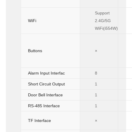
Support
WiFi
2.4G/5G
WiFi(i554W)
Buttons
×
Alarm Input Interfac
8
Short Circuit Output
1
Door Bell Interface
1
RS-485 Interface
1
TF Interface
×