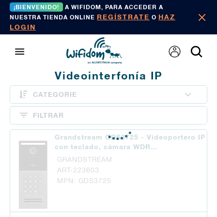
¡BIENVENIDO!
A WIFIDOM, PARA ACCEDER A
REGÍSTRATE
HAZ
NUESTRA TIENDA ONLINE
O
LOGIN
Videointerfonía IP
CATEGORIE
FILTRAR
Grandstream GDS3725 - Videoportero IP
con teclado, cámara WDR…
GRANDSTREAM
ART-223603
MPN: GDS3725