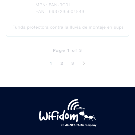
MPN: FAN-RC01
EAN 6937295604849
Funda protectora contra la lluvia de montaje en superfici
Page 1 of 3
1
2
3