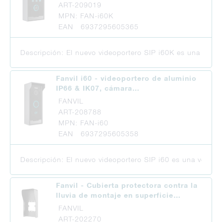
ART-209019
MPN: FAN-i60K
EAN 6937295605365
Descripción: El nuevo videoportero SIP i60K es una versi
Fanvil i60 - videoportero de aluminio
IP66 & IK07, cámara…
FANVIL
ART-208788
MPN: FAN-i60
EAN 6937295605358
Descripción: El nuevo videoportero SIP i60 es una versió
Fanvil - Cubierta protectora contra la
lluvia de montaje en superficie…
FANVIL
ART-202270