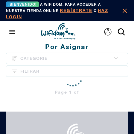
¡BIENVENIDO!
A WIFIDOM, PARA ACCEDER A
REGÍSTRATE
HAZ
NUESTRA TIENDA ONLINE
O
LOGIN
Por Asignar
CATEGORIE
FILTRAR
Page 1 of