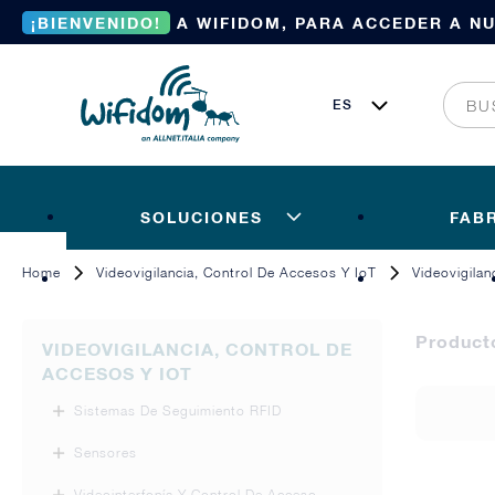
¡BIENVENIDO!
A WIFIDOM, PARA ACCEDER A N
SOLUCIONES
FAB
Home
Videovigilancia, Control De Accesos Y IoT
Videovigilan
Product
VIDEOVIGILANCIA, CONTROL DE
ACCESOS Y IOT
Sistemas De Seguimiento RFID
Sensores
Videointerfonía Y Control De Acceso