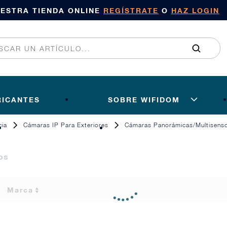
UESTRA TIENDA ONLINE
REGÍSTRATE
O
HAZ LOGIN
RICANTES
SOBRE WIFIDOM
cia
Cámaras IP Para Exteriores
Cámaras Panorámicas/Multisens
os
Marca