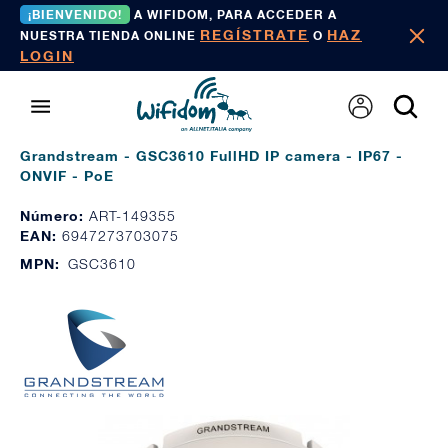
¡BIENVENIDO!
A WIFIDOM, PARA ACCEDER A
REGÍSTRATE
HAZ
NUESTRA TIENDA ONLINE
O
LOGIN
Grandstream - GSC3610 FullHD IP camera - IP67 -
ONVIF - PoE
Número:
ART-149355
EAN:
6947273703075
MPN:
GSC3610