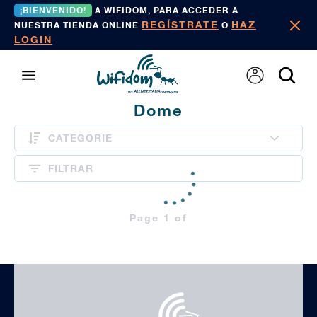
¡BIENVENIDO!
A WIFIDOM, PARA ACCEDER A
REGÍSTRATE
HAZ
NUESTRA TIENDA ONLINE
O
LOGIN
Dome
CATEGORIE
FILTRAR
Page 1 of