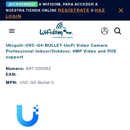
¡BIENVENIDO!
A WIFIDOM, PARA ACCEDER A
REGÍSTRATE
HAZ
NUESTRA TIENDA ONLINE
O
LOGIN
Ubiquiti-UVC-G4-BULLET-UniFi Video Camera
Professional Indoor/Outdoor, 4MP Video and POE
support
Número:
ART-200562
EAN:
-
MPN:
UVC-G5-Bullet-3