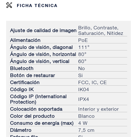
FICHA TÉCNICA
Brillo, Contraste,
Ajuste de calidad de imagen
Saturación, Nitidez
Alimentación
PoE
Ángulo de visión, diagonal
111°
Ángulo de visión, horizontal
80°
Ángulo de visión, vertical
60°
Bluetooth
No
Botón de restaurar
Si
Certificación
FCC, IC, CE
Código IK
IK04
Código IP (International
IPX4
Protection)
Colocación soportada
Interior y exterior
Color del producto
Blanco
Consumo de energía (max)
4 W
Diámetro
7,5 cm
Enfoque fijo
Si