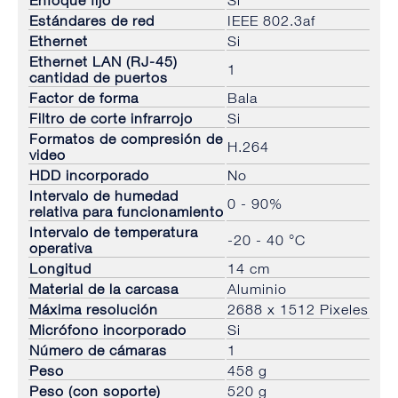
Estándares de red
IEEE 802.3af
Ethernet
Si
Ethernet LAN (RJ-45)
1
cantidad de puertos
Factor de forma
Bala
Filtro de corte infrarrojo
Si
Formatos de compresión de
H.264
video
HDD incorporado
No
Intervalo de humedad
0 - 90%
relativa para funcionamiento
Intervalo de temperatura
-20 - 40 °C
operativa
Longitud
14 cm
Material de la carcasa
Aluminio
Máxima resolución
2688 x 1512 Pixeles
Micrófono incorporado
Si
Número de cámaras
1
Peso
458 g
Peso (con soporte)
520 g