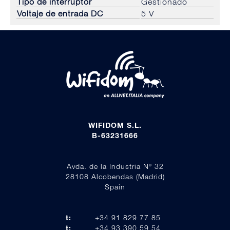
Tipo de interruptor
Gestionado
Voltaje de entrada DC
5 V
WIFIDOM S.L.
B-63231666
Avda. de la Industria Nº 32
28108 Alcobendas (Madrid)
Spain
t:
+34 91 829 77 85
t:
+34 93 390 59 54