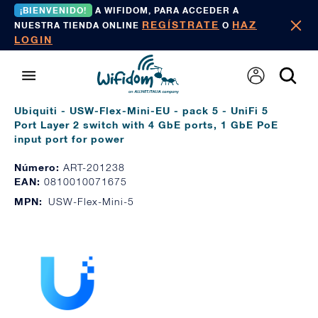
¡BIENVENIDO!
A WIFIDOM, PARA ACCEDER A
REGÍSTRATE
HAZ
NUESTRA TIENDA ONLINE
O
LOGIN
Ubiquiti - USW-Flex-Mini-EU - pack 5 - UniFi 5
Port Layer 2 switch with 4 GbE ports, 1 GbE PoE
input port for power
Número:
ART-201238
EAN:
0810010071675
MPN:
USW-Flex-Mini-5