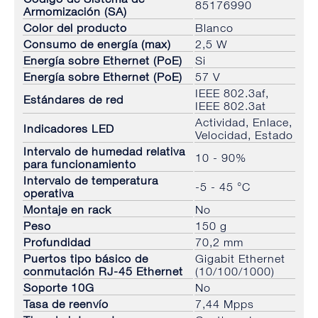
85176990
Armomización (SA)
Color del producto
Blanco
Consumo de energía (max)
2,5 W
Energía sobre Ethernet (PoE)
Si
Energía sobre Ethernet (PoE)
57 V
IEEE 802.3af,
Estándares de red
IEEE 802.3at
Actividad, Enlace,
Indicadores LED
Velocidad, Estado
Intervalo de humedad relativa
10 - 90%
para funcionamiento
Intervalo de temperatura
-5 - 45 °C
operativa
Montaje en rack
No
Peso
150 g
Profundidad
70,2 mm
Puertos tipo básico de
Gigabit Ethernet
conmutación RJ-45 Ethernet
(10/100/1000)
Soporte 10G
No
Tasa de reenvío
7,44 Mpps