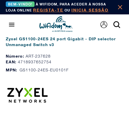
BEM-VINDO!
À WIFIDOM, PARA ACEDER À NOSSA
REGISTA-TE
INICIA SESSÃO
LOJA ONLINE
OU
Zyxel GS1100-24ES 24 port Gigabit - DIP selector
Unmanaged Switch v3
Número:
ART-237628
EAN:
4718937652754
MPN:
GS1100-24ES-EU0101F