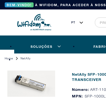
BEM-VINDO!
À WIFIDOM, PARA ACEDER À NOS
SOLUÇÕES
FABR
Home
NetAlly
NetAlly SFP-10
TRANSCEIVER
Número:
ART-11
MPN:
SFP-1000L