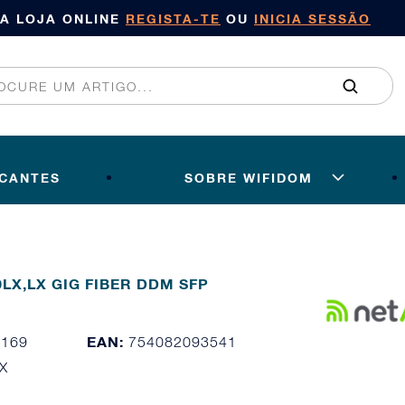
SA LOJA ONLINE
REGISTA-TE
OU
INICIA SESSÃO
ICANTES
SOBRE WIFIDOM
00LX,LX GIG FIBER DDM SFP
EAN:
0169
754082093541
X