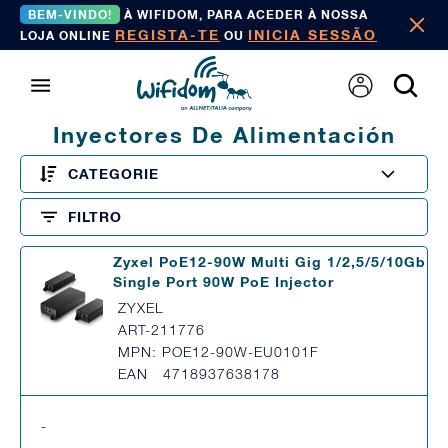
BEM-VINDO!
À WIFIDOM, PARA ACEDER À NOSSA
REGISTA-TE
INICIA SESSÃO
LOJA ONLINE
OU
Inyectores De Alimentación
CATEGORIE
FILTRO
Zyxel PoE12-90W Multi Gig 1/2,5/5/10Gb
Single Port 90W PoE Injector
ZYXEL
ART-211776
MPN: POE12-90W-EU0101F
EAN 4718937638178
-