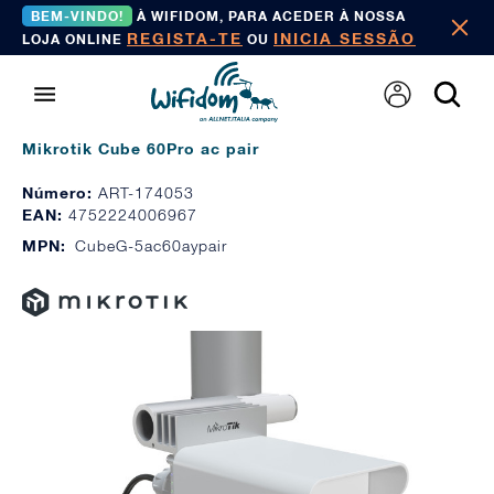
BEM-VINDO!
À WIFIDOM, PARA ACEDER À NOSSA
REGISTA-TE
INICIA SESSÃO
LOJA ONLINE
OU
Mikrotik Cube 60Pro ac pair
Número:
ART-174053
EAN:
4752224006967
MPN:
CubeG-5ac60aypair