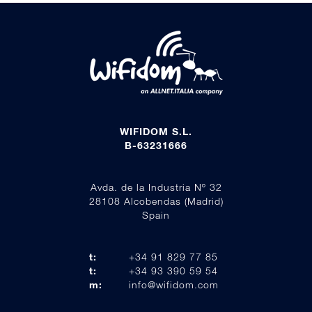
WIFIDOM S.L.
B-63231666
Avda. de la Industria Nº 32
28108 Alcobendas (Madrid)
Spain
t:
+34 91 829 77 85
t:
+34 93 390 59 54
m:
info@wifidom.com