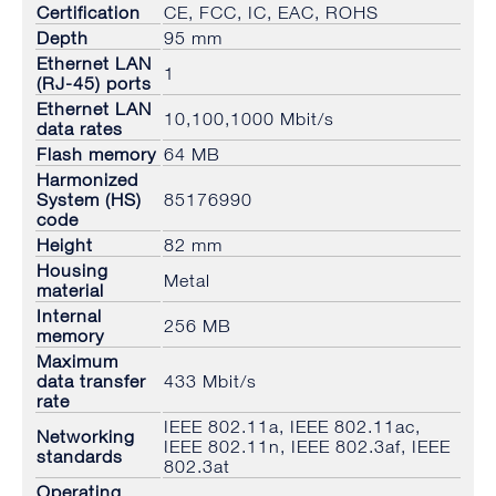
Certification
CE, FCC, IC, EAC, ROHS
Depth
95 mm
Ethernet LAN
1
(RJ-45) ports
Ethernet LAN
10,100,1000 Mbit/s
data rates
Flash memory
64 MB
Harmonized
System (HS)
85176990
code
Height
82 mm
Housing
Metal
material
Internal
256 MB
memory
Maximum
data transfer
433 Mbit/s
rate
IEEE 802.11a, IEEE 802.11ac,
Networking
IEEE 802.11n, IEEE 802.3af, IEEE
standards
802.3at
Operating