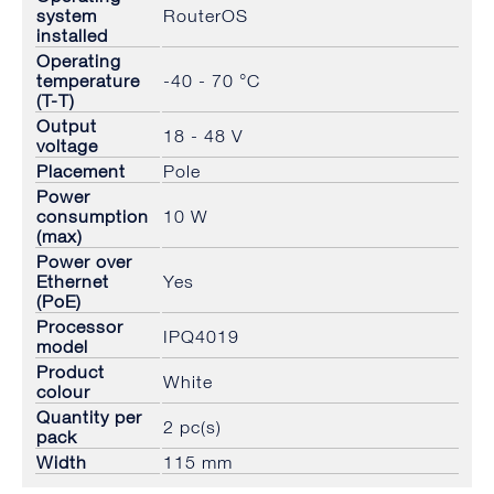
system
RouterOS
installed
Operating
temperature
-40 - 70 °C
(T-T)
Output
18 - 48 V
voltage
Placement
Pole
Power
consumption
10 W
(max)
Power over
Ethernet
Yes
(PoE)
Processor
IPQ4019
model
Product
White
colour
Quantity per
2 pc(s)
pack
Width
115 mm