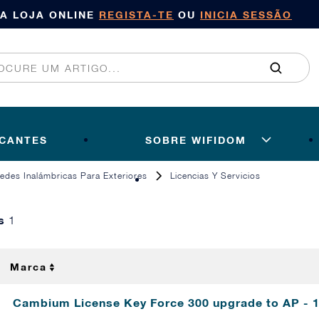
SA LOJA ONLINE
REGISTA-TE
OU
INICIA SESSÃO
ICANTES
SOBRE WIFIDOM
edes Inalámbricas Para Exteriores
Licencias Y Servicios
os
1
Marca
Cambium License Key Force 300 upgrade to AP -