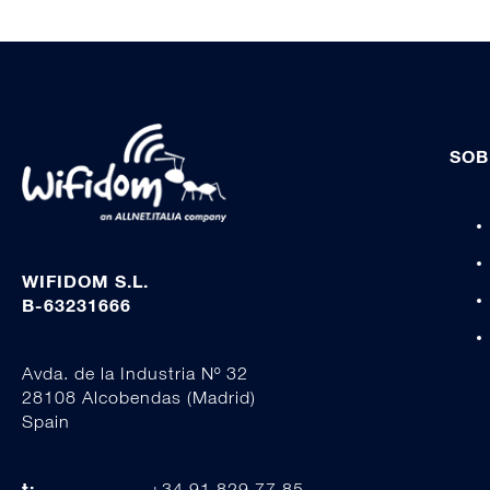
SOB
WIFIDOM S.L.
B-63231666
Avda. de la Industria Nº 32
28108 Alcobendas (Madrid)
Spain
t:
+34 91 829 77 85