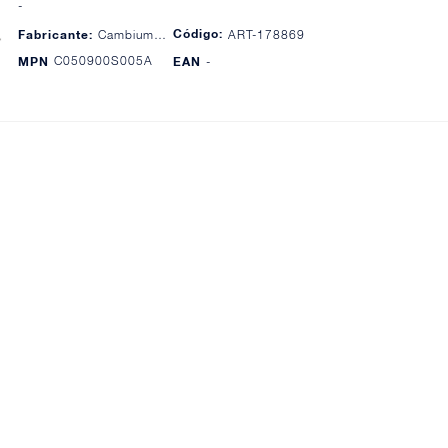
-
Código:
Fabricante:
Cambium Networks
ART-178869
C050900S005A
MPN
EAN
-