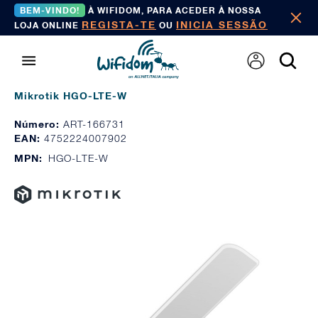
BEM-VINDO!
À WIFIDOM, PARA ACEDER À NOSSA
REGISTA-TE
INICIA SESSÃO
LOJA ONLINE
OU
Mikrotik HGO-LTE-W
Número:
ART-166731
EAN:
4752224007902
MPN:
HGO-LTE-W