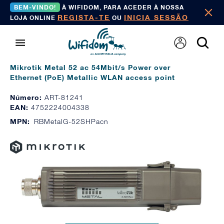
BEM-VINDO!
À WIFIDOM, PARA ACEDER À NOSSA
REGISTA-TE
INICIA SESSÃO
LOJA ONLINE
OU
Mikrotik Metal 52 ac 54Mbit/s Power over
Ethernet (PoE) Metallic WLAN access point
Número:
ART-81241
EAN:
4752224004338
MPN:
RBMetalG-52SHPacn