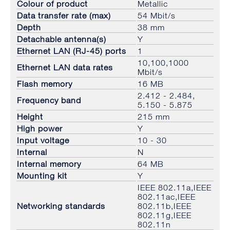
Colour of product
Metallic
Data transfer rate (max)
54 Mbit/s
Depth
38 mm
Detachable antenna(s)
Y
Ethernet LAN (RJ-45) ports
1
10,100,1000
Ethernet LAN data rates
Mbit/s
Flash memory
16 MB
2.412 - 2.484,
Frequency band
5.150 - 5.875
Height
215 mm
High power
Y
Input voltage
10 - 30
Internal
N
Internal memory
64 MB
Mounting kit
Y
IEEE 802.11a,IEEE
802.11ac,IEEE
Networking standards
802.11b,IEEE
802.11g,IEEE
802.11n