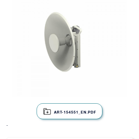
ART-154551_EN.PDF
-