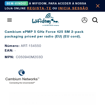
BEM-VINDO!
À WIFIDOM, PARA ACEDER À NOSSA
REGISTA-TE
INICIA SESSÃO
LOJA ONLINE
OU
Cambium ePMP 5 GHz Force 425 SM 2-pack
packaging priced per radio (EU) (EU cord).
Número:
ART-154550
EAN:
-
MPN:
C050940M203D