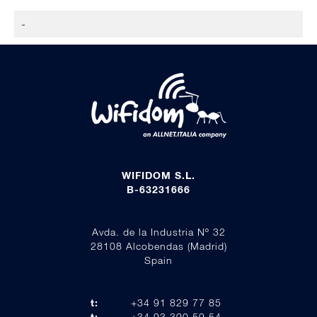
-
WIFIDOM S.L.
B-63231666
Avda. de la Industria Nº 32
28108 Alcobendas (Madrid)
Spain
t:
+34 91 829 77 85
t:
+34 93 390 59 54