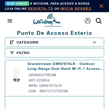
BEM-VINDO!
À WIFIDOM, PARA ACEDER À NOSSA
REGISTA-TE
INICIA SESSÃO
LOJA ONLINE
OU
Punto De Acceso Exterio
CATEGORIE
FILTRO
Grandstream GWN7670LR - Outdoor
Long-Range Dual-Band Wi-Fi 7 Access…
GRANDSTREAM
ART-223604
MPN: GWN7670LR
EAN 6947273705598
-