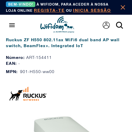
BEM-VINDO!
À WIFIDOM, PARA ACEDER À NOSSA
REGISTA-TE
INICIA SESSÃO
LOJA ONLINE
OU
Ruckus ZF H550 802.11ax WiFi6 dual band AP wall
switch, BeamFlex+. Integrated IoT
Número:
ART-154411
EAN:
-
MPN:
901-H550-ww00