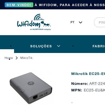
BEM-VINDO!
À WIFIDOM, PARA ACEDER À NOS
SOLUÇÕES
FABR
Home
MikroTik
Mikrotik EC25-
Número:
ART-22
MPN:
EC25-EU&
-