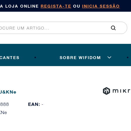
SA LOJA ONLINE
REGISTA-TE
OU
INICIA SESSÃO
ICANTES
SOBRE WIFIDOM
EU&KNe
EAN:
4888
-
KNe