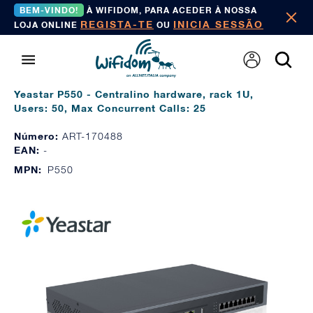
BEM-VINDO!
À WIFIDOM, PARA ACEDER À NOSSA
REGISTA-TE
INICIA SESSÃO
LOJA ONLINE
OU
Yeastar P550 - Centralino hardware, rack 1U,
Users: 50, Max Concurrent Calls: 25
Número:
ART-170488
EAN:
-
MPN:
P550