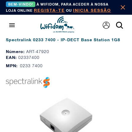
BEM-VINDO!
À WIFIDOM, PARA ACEDER À NOSSA
REGISTA-TE
INICIA SESSÃO
LOJA ONLINE
OU
Spectralink 0233 7400 - IP-DECT Base Station 1G8
Número:
ART-47920
EAN:
02337400
MPN:
0233 7400