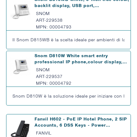
backlit display, USB port,…
SNOM
ART-229538
MPN: 00004793
Il Snom D815WB è la scelta ideale per ambienti di lavoro pr
Snom D810W White smart entry
professional IP phone,colour display,…
SNOM
ART-229537
MPN: 00004792
Snom D810W è la soluzione ideale per iniziare con la telef
Fanvil H602 - PoE IP Hotel Phone, 2 SIP
Accounts, 6 DSS Keys - Power…
FANVIL