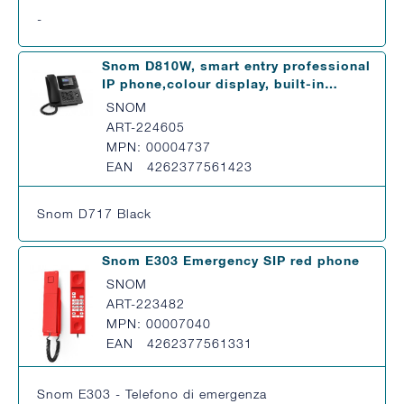
-
Snom D810W, smart entry professional
IP phone,colour display, built-in…
SNOM
ART-224605
MPN: 00004737
EAN 4262377561423
Snom D717 Black
Snom E303 Emergency SIP red phone
SNOM
ART-223482
MPN: 00007040
EAN 4262377561331
Snom E303 - Telefono di emergenza