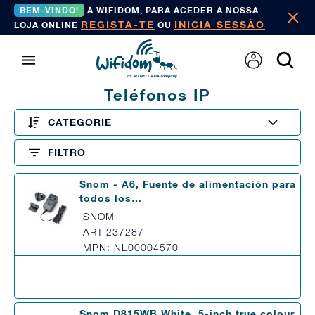
BEM-VINDO!
À WIFIDOM, PARA ACEDER À NOSSA
REGISTA-TE
INICIA SESSÃO
LOJA ONLINE
OU
Teléfonos IP
CATEGORIE
FILTRO
Snom - A6, Fuente de alimentación para
todos los…
SNOM
ART-237287
MPN: NL00004570
-
Snom D815WB White, 5-inch true colour,