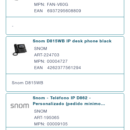
MPN: FAN-V60G
EAN 6937295608809
-
Snom D815WB IP desk phone black
SNOM
ART-224703
MPN: 00004727
EAN 4262377561294
Snom D815WB
Snom - Teléfono IP D862 -
Personalizado (pedido mínimo…
SNOM
ART-195065
MPN: 00009105