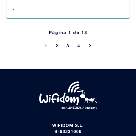
-
Página 1 de 13
1
2
3
4
WIFIDOM S.L.
B-63231666