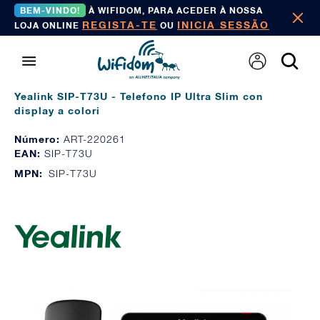
BEM-VINDO!
À WIFIDOM, PARA ACEDER À NOSSA
REGISTA-TE
INICIA SESSÃO
LOJA ONLINE
OU
Yealink SIP-T73U - Telefono IP Ultra Slim con
display a colori
Número:
ART-220261
EAN:
SIP-T73U
MPN:
SIP-T73U