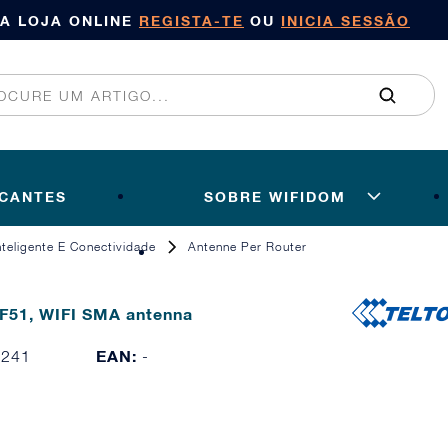
SA LOJA ONLINE
REGISTA-TE
OU
INICIA SESSÃO
ICANTES
SOBRE WIFIDOM
Inteligente E Conectividade
Antenne Per Router
F51, WIFI SMA antenna
EAN:
0241
-