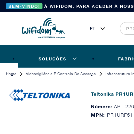
BEM-VINDO!
À WIFIDOM, PARA ACEDER À NOS
SOLUÇÕES
FABR
Home
Videovigilância E Controlo De Acessos
Infraestrutura 
Teltonika PR1UR
Número:
ART-22
MPN:
PR1URF51
-