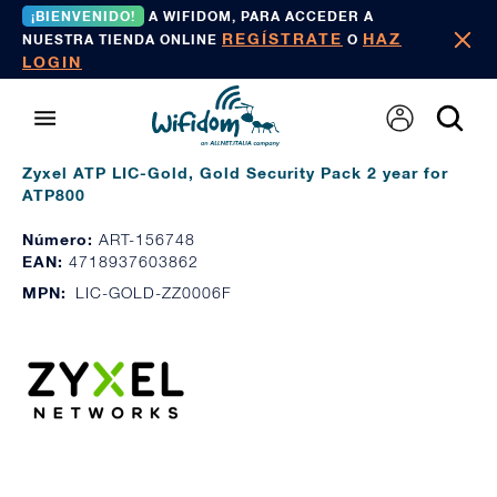
¡BIENVENIDO!
A WIFIDOM, PARA ACCEDER A
REGÍSTRATE
HAZ
NUESTRA TIENDA ONLINE
O
LOGIN
Zyxel ATP LIC-Gold, Gold Security Pack 2 year for
ATP800
Número:
ART-156748
EAN:
4718937603862
MPN:
LIC-GOLD-ZZ0006F