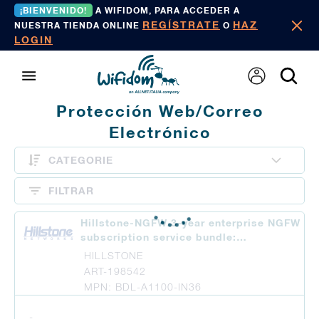
¡BIENVENIDO!
A WIFIDOM, PARA ACCEDER A
REGÍSTRATE
HAZ
NUESTRA TIENDA ONLINE
O
LOGIN
Protección Web/correo
Electrónico
CATEGORIE
FILTRAR
Hillstone-NGFW 3-year enterprise NGFW
subscription service bundle:…
HILLSTONE
ART-198542
MPN: BDL-A1100-IN36
-