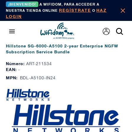
¡BIENVENIDO!
A WIFIDOM, PARA ACCEDER A
REGÍSTRATE
HAZ
NUESTRA TIENDA ONLINE
O
LOGIN
Hillstone SG-6000-A5100 2-year Enterprise NGFW
Subscription Service Bundle
Número:
ART-211534
EAN:
-
MPN:
BDL-A5100-IN24