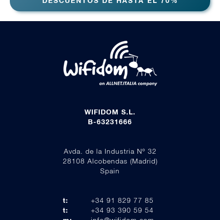
DESCUENTOS DE HASTA EL 70%
WIFIDOM S.L.
B-63231666
Avda. de la Industria Nº 32
28108 Alcobendas (Madrid)
Spain
t:
+34 91 829 77 85
t:
+34 93 390 59 54
m:
info@wifidom.com