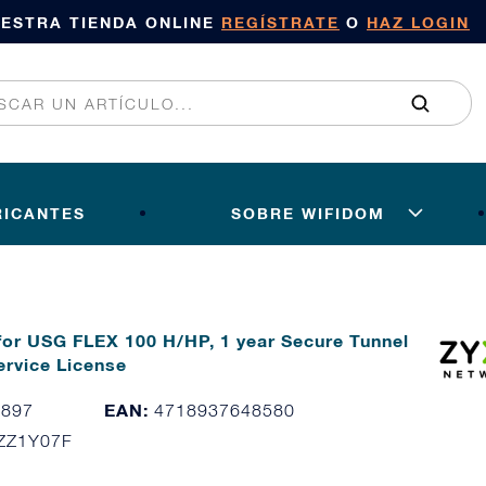
UESTRA TIENDA ONLINE
REGÍSTRATE
O
HAZ LOGIN
RICANTES
SOBRE WIFIDOM
for USG FLEX 100 H/HP, 1 year Secure Tunnel
rvice License
EAN:
3897
4718937648580
ZZ1Y07F