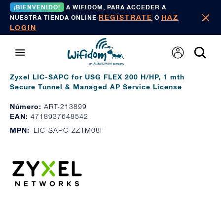
¡BIENVENIDO!
A WIFIDOM, PARA ACCEDER A
REGÍSTRATE
HAZ
NUESTRA TIENDA ONLINE
O
LOGIN
Zyxel LIC-SAPC for USG FLEX 200 H/HP, 1 mth
Secure Tunnel & Managed AP Service License
Número:
ART-213899
EAN:
4718937648542
MPN:
LIC-SAPC-ZZ1M08F