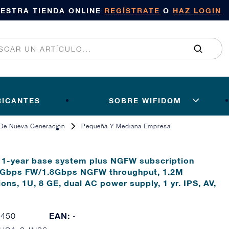
UESTRA TIENDA ONLINE
REGÍSTRATE
O
HAZ LOGIN
RICANTES
SOBRE WIFIDOM
De Nueva Generación
Pequeña Y Mediana Empresa
-year base system plus NGFW subscription
 5Gbps FW/1.8Gbps NGFW throughput, 1.2M
ons, 1U, 8 GE, dual AC power supply, 1 yr. IPS, AV,
EAN:
1450
-