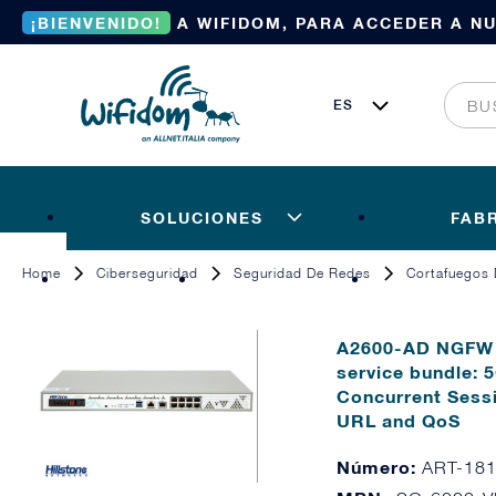
¡BIENVENIDO!
A WIFIDOM, PARA ACCEDER A N
SOLUCIONES
FAB
Home
Ciberseguridad
Seguridad De Redes
Cortafuegos 
A2600-AD NGFW 1
service bundle:
Concurrent Sessi
URL and QoS
Número:
ART-18