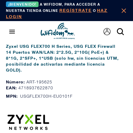
¡BIENVENIDO!
A WIFIDOM, PARA ACCEDER A
REGÍSTRATE
HAZ
NUESTRA TIENDA ONLINE
O
LOGIN
Zyxel USG FLEX700 H Series, USG FLEX Firewall
14 Puertos WAN/LAN: 2*2.5G, 2*10G( PoE+) &
8*1G, 2*SFP+, 1*USB (solo hw, sin licencias UTM,
posibilidad de activarlas mediante licencia
GOLD).
Número:
ART-195625
EAN:
4718937622870
MPN:
USGFLEX700H-EU0101F